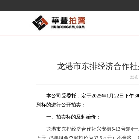
龙港市东排经济合作社兴
发布日
本公司受委托，定于
202
5
年
1
月
22
日
下午3
列标的进行公开拍卖：
一、拍卖标的及起始价：
龙港市东排经济合作社兴安街5-13号5间
万元（5年
总起拍价为32.5万元）不含税
租金