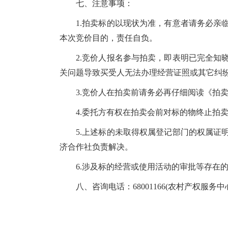
七、注意事项：
1.拍卖标的以现状为准，有意者请务必
本次竞价目的，责任自负。
2.竞价人报名参与拍卖，即表明已完全
关问题导致买受人无法办理经营证照或其它纠
3.竞价人在拍卖前请务必再仔细阅读《拍
4.委托方有权在拍卖会前对标的物终止拍
5.上述
标的
未取得权属登记部门的权属
证
济合作社负责解决。
6.涉及标的经营或使用活动的审批等存在
八、咨询电话：68001166(农村产权服务中心