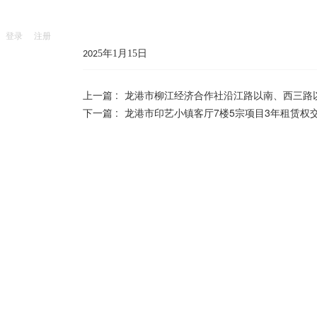
登录
注册
5
年
1
月
15
日
202
上一篇 :
龙港市柳江经济合作社沿江路以南、西三路
下一篇 :
龙港市印艺小镇客厅7楼5宗项目3年租赁权