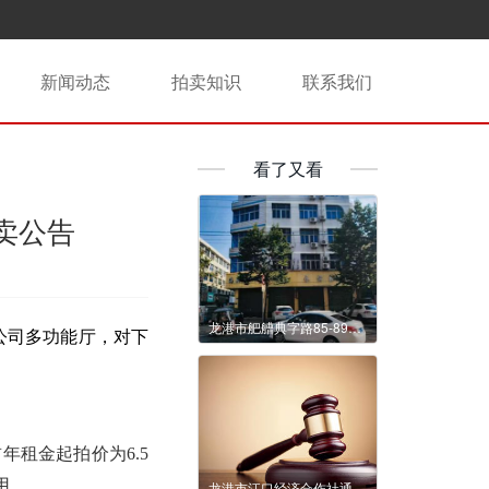
新闻动态
拍卖知识
联系我们
看了又看
卖公告
龙港市舥艚典字路85-89号1年租赁权交易公告
公司
多功能厅
，对下
年租金起拍价为6.5
用。
龙港市江口经济合作社通港路443号后龙宁寺边仓库等3处标的1年租赁权