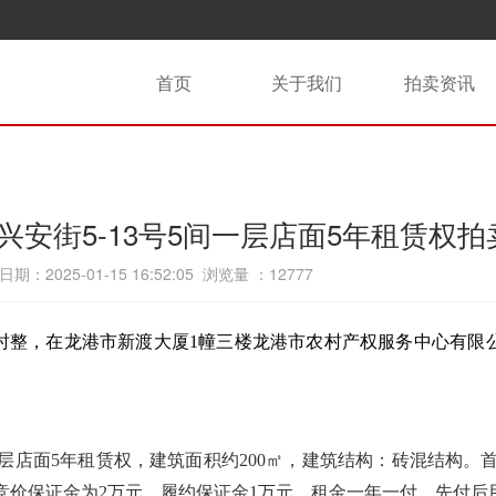
首页
关于我们
拍卖资讯
安街5-13号5间一层店面5年租赁权拍
期：2025-01-15 16:52:05 浏览量 ：
12777
时
整
，在龙港市
新渡大厦1幢
三楼
龙港市农村产权服务中心有限
一层店面5年租赁权，建筑面积约200㎡，建筑结构：砖混结构。首
，竞价保证金为2万元，履约保证金1万元。租金一年一付，先付后