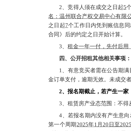
2、
竞得人须在
成交
之日起
5
名：温州联合产权交易中心有限公司，
之日起
7
个
工作日内
凭
到账信息
同
合同》后的约定之日开始计算。
3
、
租金一年一付，先付后用
四、公开招租其他相关事项
1、
有意竞买者需在公告期满
金订单支付，逾期无效。未成交者
2、
报名期截止，
若产生
一家
3、
租赁房产
业态范围：不得
4、
若
报名
期内没有产生意向
第一个周期
202
5
年
1
月
20
日至
202