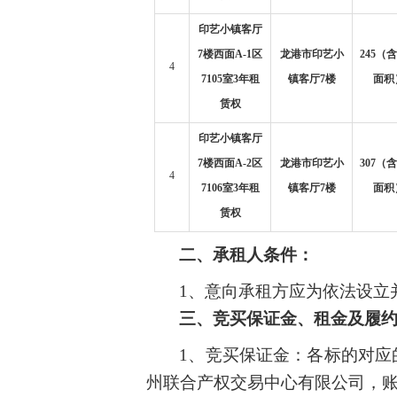
印艺小镇客厅
7楼西面A-1区
龙港市印艺小
245（
4
7105室3年租
镇客厅7楼
面积
赁权
印艺小镇客厅
7楼西面A-2区
龙港市印艺小
307（
4
7106室3年租
镇客厅7楼
面积
赁权
二、
承租人
条件：
1、
意向承租方应为依法设立
三
、
竞买
保证金
、
租金及
履
1、竞买保证金：各标的对应
州联合产权交易中心有限公司，账号：7