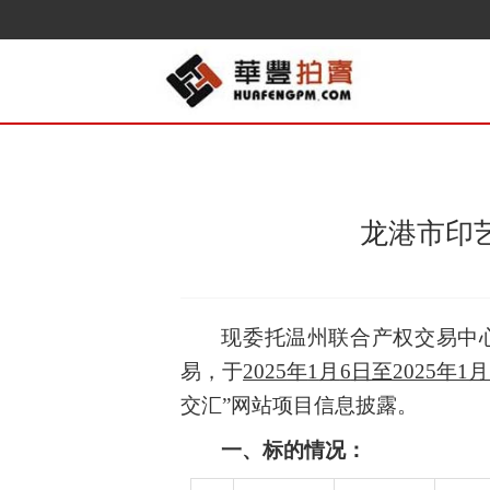
龙港市印
现
委托温州联合产权交易中
易
，
于
2025
年
1
月
6
日
至2025年1月
交汇
”
网站项目信息披露
。
一、
标的情况：