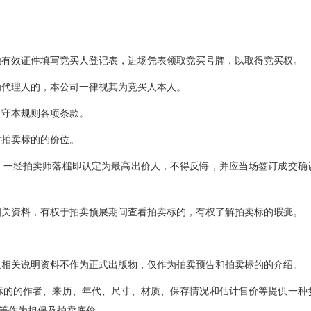
他有效证件填写竞买人登记表，进场凭表领取竞买号牌，以取得竞买权。
为代理人的，本公司一律视其为竞买人本人。
遵守本规则各项条款。
时拍卖标的的价位。
，一经拍卖师落槌即认定为最高出价人，不得反悔，并应当场签订成交确
相关资料，有权于拍卖预展期间查看拍卖标的，有权了解拍卖标的瑕疵。
及相关说明资料不作为正式出版物，仅作为拍卖预告和拍卖标的的介绍。
标的的作者、来历、年代、尺寸、材质、保存情况和估计售价等提供一种
等作为担保及拍卖底价。