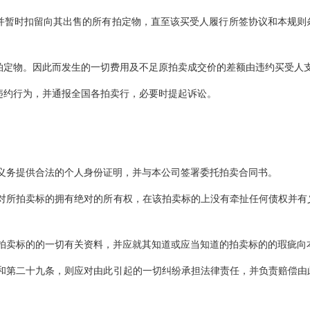
并暂时扣留向其出售的所有拍定物，直至该买受人履行所签协议和本规则
拍定物。因此而发生的一切费用及不足原拍卖成交价的差额由违约买受人
违约行为，并通报全国各拍卖行，必要时提起诉讼。
有义务提供合法的个人身份证明，并与本公司签署委托拍卖合同书。
其对所拍卖标的拥有绝对的所有权，在该拍卖标的上没有牵扯任何债权并有
所拍卖标的的一切有关资料，并应就其知道或应当知道的拍卖标的的瑕疵向
条和第二十九条，则应对由此引起的一切纠纷承担法律责任，并负责赔偿由