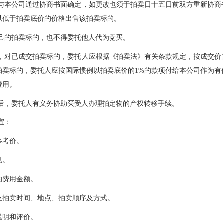
人与本公司通过协商书面确定，如更改也须于拍卖日十五日前双方重新协商
以低于拍卖底价的价格出售该拍卖标的。
己的拍卖标的，也不得委托他人代为竞买。
外，对已成交拍卖标的，委托人应根据《拍卖法》有关条款规定，按成交价
拍卖标的，委托人应按国际惯例以拍卖底价的1%的款项付给本公司作为有
费用。
交后，委托人有义务协助买受人办理拍定物的产权转移手续。
宜：
参考价。
见。
的费用金额。
及拍卖时间、地点、拍卖顺序及方式。
说明和评价。