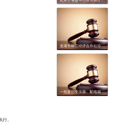
龙港市柳江经济合作社沿江路以南、西三路以西空地、柳江农贸市场（在建）西首空地2年租赁权拍卖公告
一批废旧变压器、配电箱等资产转让交易公告
执行。