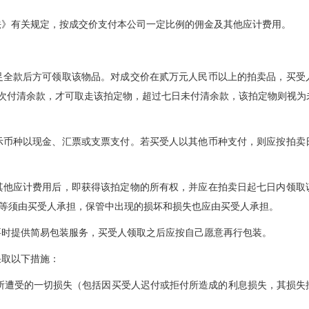
法》有关规定，按成交价支付本公司一定比例的佣金及其他应计费用。
足全款后方可领取该物品。对成交价在贰万元人民币以上的拍卖品，买受
一次付清余款，才可取走该拍定物，超过七日未付清余款，该拍定物则视为
示币种以现金、汇票或支票支付。若买受人以其他币种支付，则应按拍卖
其他应计费用后，即获得该拍定物的所有权，并应在拍卖日起七日内领取
等须由买受人承担，保管中出现的损坏和损失也应由买受人承担。
要时提供简易包装服务，买受人领取之后应按自己愿意再行包装。
采取以下措施：
所遭受的一切损失（包括因买受人迟付或拒付所造成的利息损失，其损失