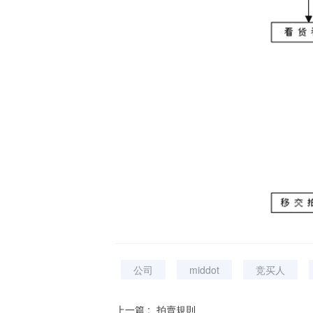
公司
middot
竞买人
上一篇 :
拍賣規則