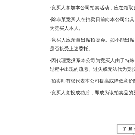
·竞买人参加本公司拍卖活动，应在领
·除非某竞买人在拍卖日前向本公司出
为竞买人本人。
·竞买人应亲自出席拍卖会。如不能出
是否接受上述委托。
·因代理竞投系本公司为竞买人由于特
过程中出现的疏忽、过失或无法代为竞
·拍卖师有权代表本公司提高或降低竞
·竞买人竞投成功后，即成为该拍卖品的