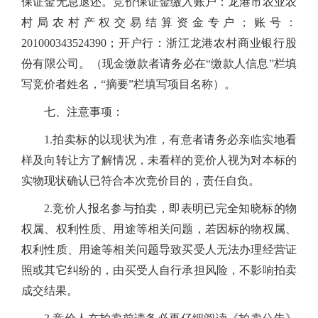
保证金无息退还。
竞价保证金缴入账户：龙港市农业农
村局农村产权交易结算资金专户；账号：
201000343524390；开户行：浙江龙港农村商业银行股
份有限公司。（现金缴款者请务必在“缴款人信息”栏填
写竞价者姓名，“摘要”栏填写项目名称）。
七、注意事项：
1.拍卖标的以现状为准，有意者请务必亲临实地看
样及向转让方了解情况，未看样的竞价人视为对本标的
实物现状确认已符合本次竞价目的，责任自负。
2.竞价人报名参与拍卖，即表明已完全知晓标的物
权属、权利性质、用途等相关问题，若因标的物权属、
权利性质、用途等相关问题导致买受人无法办理经营证
照或其它纠纷的，由买受人自行承担风险，不影响拍卖
成交结果。