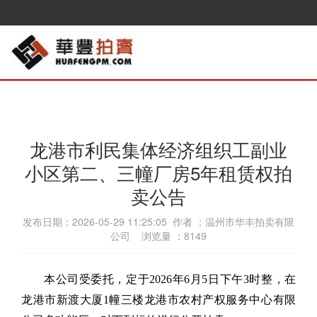
龙港市利民集体经济组织工副业
小区第二、三幢厂房5年租赁权拍
卖公告
发布日期：2026-05-29 11:25:05 作者 ：温州市华丰拍卖有限
公司 浏览量 ：
8149
本公司受委托，定于
202
6
年
6
月
5
日
下午3
时
整
，在
龙港市
新渡大厦1幢
三楼
龙港市农村产权服务中心有限