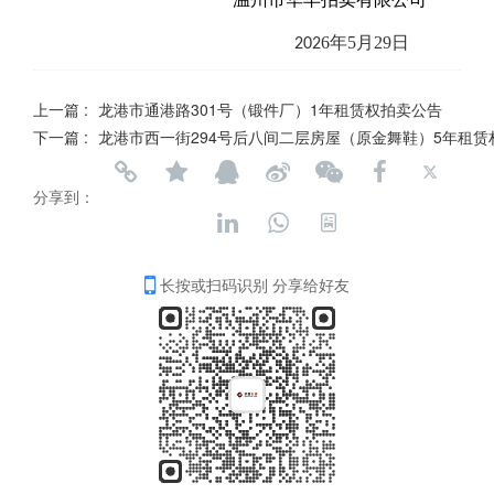
6
年
5
月
29
日
202
上一篇 :
龙港市通港路301号（锻件厂）1年租赁权拍卖公告
下一篇 :
龙港市西一街294号后八间二层房屋（原金舞鞋）5年租赁
分享到：
长按或扫码识别 分享给好友