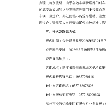
办理（特别提醒：由于各地车辆管理部门对车
的成交后如因转入地车辆管理部门不接收而造
车辆一旦过户、外迁提档不得退车退档。注意
理过户，请竞买人自行查询尾气排放标准，咨
五、报名及联系方式
报名时间：
公告即日起至202
6
年
5
月
21
日
资产展示安排
：202
6
年
5月19日至5
月
20
日
资产展示地点
：
。
咨询地点：
浙江省温州市鹿城区
吴桥路银都
报名看样咨询电话：
19857760116
转让方咨询电话：
0577-88078808
转让方纪检监察电话：
0577-88009698
温州市交通运输集团有限公司
业务举报：