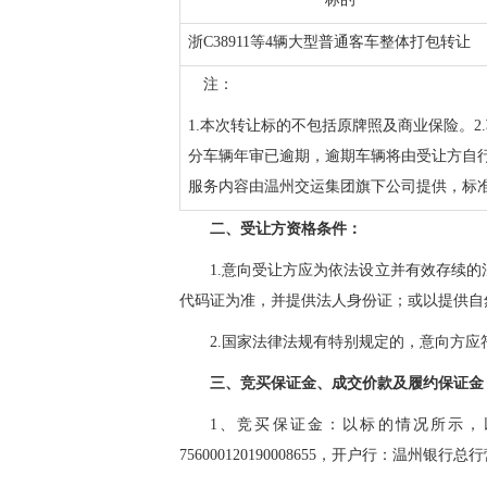
浙C38911等4辆大型普通客车整体打包转让
注：
1.本次转让标的不包括原牌照及商业保险
。
分车辆年审已逾期，逾期车辆将由受让方自
服务内容由温州
交运集团
旗下公司提供，
标准
二、受让方资格条件：
1.意向受让方应为依法设立并有效存续
代码证为准，并提供法人身份证；或以提供自然
2.国家法律法规有特别规定的，意向方应
三、竞买保证金、成交价款及履约保证金
1、竞买保证金：以标的情况所示，
756000120190008655，开户行：温州银行总