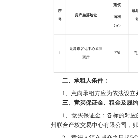
建筑
序
规
房产坐落地址
面积
号
（
㎡
）
龙港市客运中心
原售
1
276
商
票厅
二、
承租人
条件：
1、
意向承租方应为依法设立
三
、
竞买
保证金
、
租金及
履
1、竞买保证金：各标的对应
州联合产权交易中心有限公司，账号：7
2、
竞得人须在
成交
之日起
5