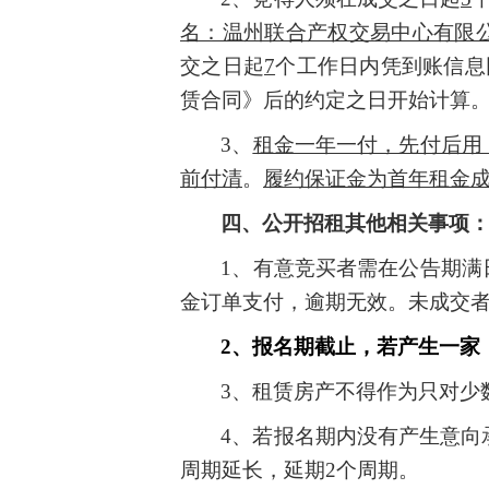
名：温州联合产权交易中心有限公司，
交之日起
7
个
工作日内
凭
到账信息
赁合同》后的约定之日开始计算
3
、
租金一年一付，先付后用
前付清
。
履约保证金为首年租金
四、公开招租其他相关事项
1、
有意竞买者需在公告期满
金订单支付，逾期无效。未成交者
2、
报名期截止，
若产生
一家
3、
租赁房产不得作为只对少
4、若报名期内没有产生意向
周期延长，延期2个周期。