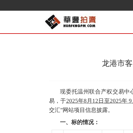
龙港市客
现
委托温州联合产权交易中
易
，
于
2025
年
8
月
12
日
至2025年 
交汇
”
网站项目信息披露
。
一、
标的情况：