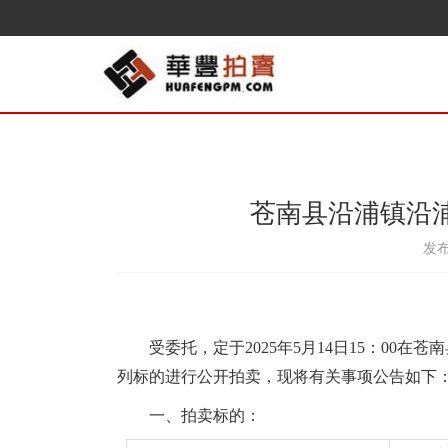
苍南县沿浦镇沿浦村
发布
受委托，定于
202
5
年
5
月
14
日
15
：
00
在苍南
列标的进行公开拍卖，现将有关事项公告如下
一、拍卖标的：