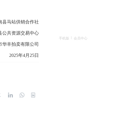
南县马站供销合作社
县公共资源交易中心
手机版
会员中心
市华丰拍卖有限公司
202
5
年
4
月
25
日