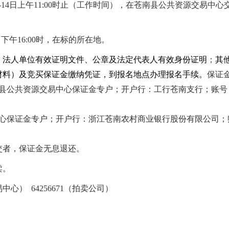
-
14
日上午
11:00
时止（工作时间），在苍南县公共资源交易中心
日下午
16:00
时，在标的所在地。
：法人单位有效证明文件、公章及法定代表人有效身份证明
；
其
材料
）及竞买保证金缴纳凭证，到报名地点办理报名手续。
保证
县公共资源交易中心
保证金专户；开户行：工行苍南支行；账号
心
保证金专户；开户行：浙江苍南农村商业银行股份有限公司；
交者，保证金无息退还。
卖。
易中心）
642
56671（拍卖公司）