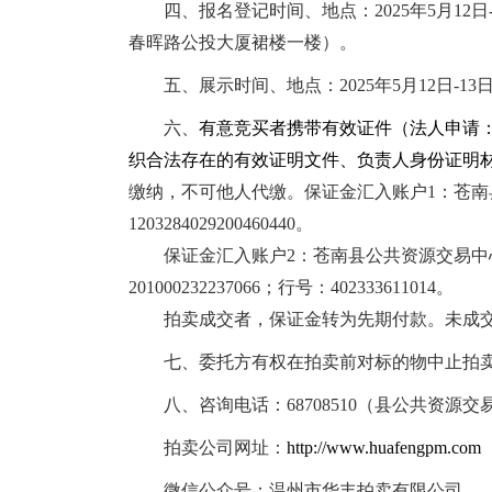
四
、报名登记时间、地点：
202
5
年
5
月
12
日
春晖路公投大厦裙楼一楼）。
五
、展示时间、地点：
202
5
年
5
月
12
日
-
13
六
、
有意竞买者携带有效证件（法人申请
织合法存在的有效证明文件、负责人身份证明
缴纳，不可他人代缴。
保证金汇入账户1：
苍南
1203284029200460440。
保证金汇入账户2：
苍南县公共资源交易中
201000232237066；行号：402333611014。
拍卖成交者，保证金转为先期付款。未成
七
、委托方有权在拍卖前对标的物中止拍
八
、咨询电话：
68708510
（县公共资源交
拍卖公司网址：
http://www.huafengpm.com
微信公众号：温州市华丰拍卖有限公司