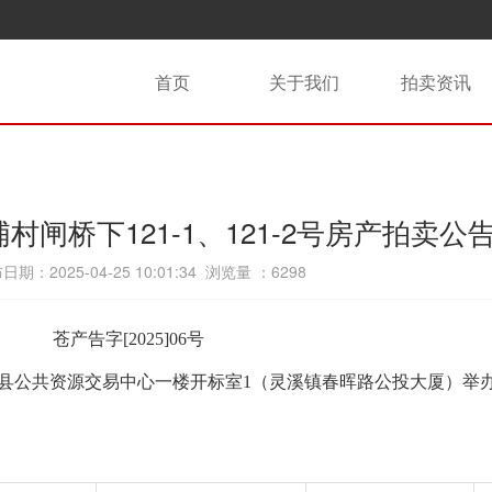
首页
关于我们
拍卖资讯
闸桥下121-1、121-2号房产拍卖公
日期：2025-04-25 10:01:34 浏览量 ：
6298
苍产告字[202
5
]
06
号
县公共资源交易中心一楼开标室
1
（灵溪镇春晖路公投大厦）举
：