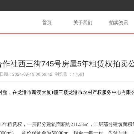
首页
关于我们
拍卖资讯
作社西三街745号房屋5年租赁权拍卖
期：2024-09-19 08:59:42 浏览量 ：
17661
时
整
，在龙港市
新渡大厦1幢
三楼
龙港市农村产权服务中心有限
5年租赁权，一层部分建筑面积约211.58㎡，二层部分建筑面积约7
0000元），竞价保证金为50000元。租金一年一付，先付后用。履