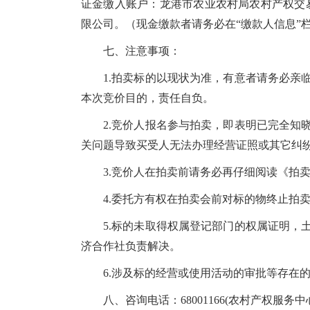
证金缴入账户：龙港市农业农村局农村产权交易结算
限公司。（现金缴款者请务必在“缴款人信息”
七、注意事项：
1.拍卖标的以现状为准，有意者请务必
本次竞价目的，责任自负。
2.竞价人报名参与拍卖，即表明已完全
关问题导致买受人无法办理经营证照或其它纠
3.竞价人在拍卖前请务必再仔细阅读《拍
4.委托方有权在拍卖会前对标的物终止拍
5.标的未取得权属登记部门的权属
证明，
济合作社负责解决。
6.涉及标的经营或使用活动的审批等存在
八、咨询电话：68001166(农村产权服务中心