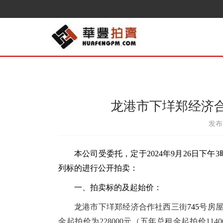
龙港市下垟郑经济合
发布日
本公司受委托，定于202
4
年
9
月
26
日
下午3
列标的进行公开拍卖：
一、拍卖标的及起始价：
龙港市下垟郑经济合作社西三街
745
号房屋
金起拍价为228000元（五年总租金起拍价114