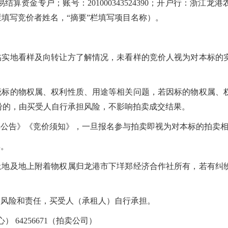
资金专户；账号：201000343524390；开户行：浙江龙
栏填写竞价者姓名，“摘要”栏填写项目名称）
。
亲临实地看样及向转让方了解情况，未看样的竞价人视为对本标的
知晓标的物权属、权利性质、用途等相关问题，若因标的物权属、
纷的，由买受人自行承担风险，不影响拍卖成交结果。
卖公告》《竞价须知》，一旦报名参与拍卖即视为对本标的拍卖
卖。
土地及地上附着物权属归龙港市下垟郑经济合作社所有，若有纠
的风险和责任，买受人（承租人）自行承担。
） 64256671（拍卖公司）