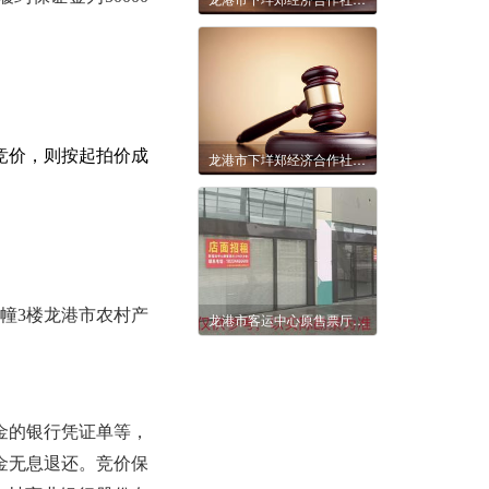
竞价，则按起拍价成
龙港市下垟郑经济合作社西三街745号房屋5年租赁权拍卖公告
厦1幢3楼龙港市农村产
龙港市客运中心原售票厅店面5年租赁权交易公告
金的银行凭证单等，
金无息退还。
竞价保