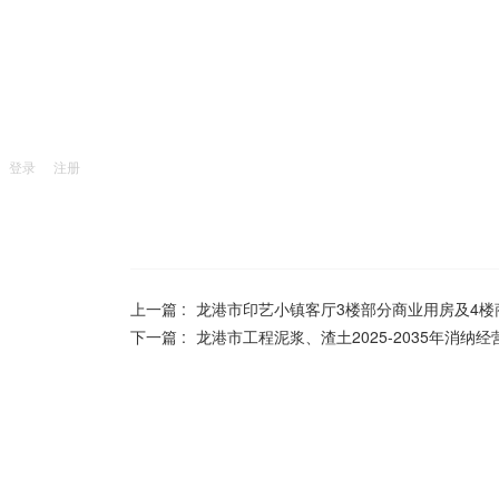
登录
注册
上一篇 :
龙港市印艺小镇客厅3楼部分商业用房及4楼
下一篇 :
龙港市工程泥浆、渣土2025-2035年消纳