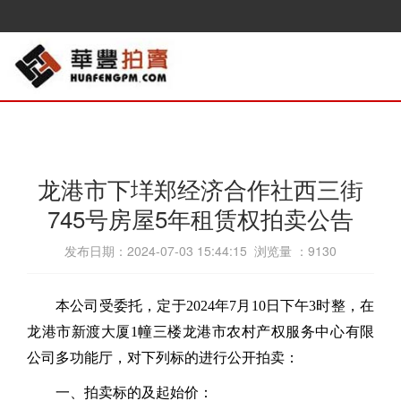
龙港市下垟郑经济合作社西三街
745号房屋5年租赁权拍卖公告
发布日期：2024-07-03 15:44:15 浏览量 ：
9130
本公司受委托，定于
202
4
年
7
月
10
日
下午3
时
整
，在
龙港市
新渡大厦1幢
三楼
龙港市农村产权服务中心有限
公司
多功能厅
，对下列标的进行公开拍卖：
一、拍卖标的及起始价：