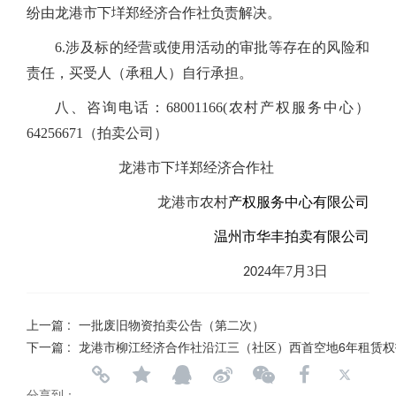
纷由龙港市下垟郑经济合作社负责解决。
6.涉及标的经营或使用活动的审批等存在的风险和
登录
注册
手机版
会员中心
责任，买受人（承租人）自行承担。
八、咨询电话：68001166(农村产权服务中心）
64256671（拍卖公司）
龙港市下垟郑经济合作社
龙港市农村
产权服务中心有限公司
温州市华丰拍卖有限公司
4
年
7
月
3
日
202
上一篇 :
一批废旧物资拍卖公告（第二次）
下一篇 :
龙港市柳江经济合作社沿江三（社区）西首空地6年租赁权
分享到：