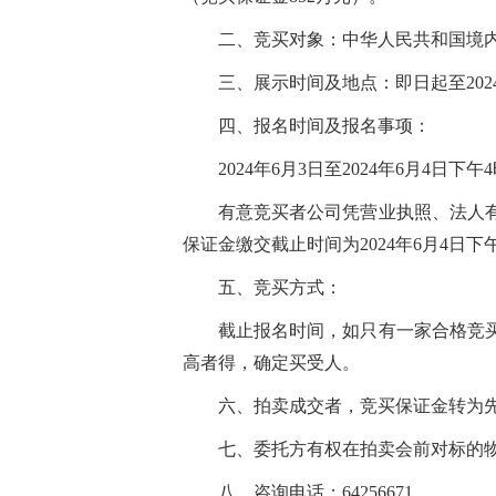
二、
竞买对象：中华人民共和国境
三、展示时间及地点：即日起至202
四、报名时间及报名事项：
202
4
年
6
月
3
日至202
4
年
6
月
4
日
下
午
4
有意竞买者
公司
凭
营业执照、法人
保证金缴交截止时间为202
4
年
6
月
4
日
下
五、竞买方式：
截止报名时间，如只有一家合格竞
高者得，确定买受人。
六、拍卖成交者，竞买保证金转为
七、委托方有权在拍卖会前对标的
八、
咨询电话：
64256671