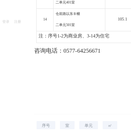
二单元401室
仓前路以东
Ｂ幢
105.1
14
登录
注册
二单元501室
注：序号
1-2为商业房、3-14为住宅
咨询电话：0577-64256671
序号
室
单元
㎡