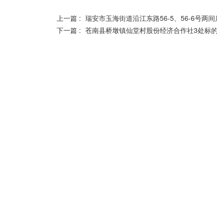
上一篇 :
瑞安市玉海街道沿江东路56-5、56-6号两
下一篇 :
苍南县桥墩镇仙堂村股份经济合作社3处标
Copyright © 2021 温州市华丰拍卖有限公司