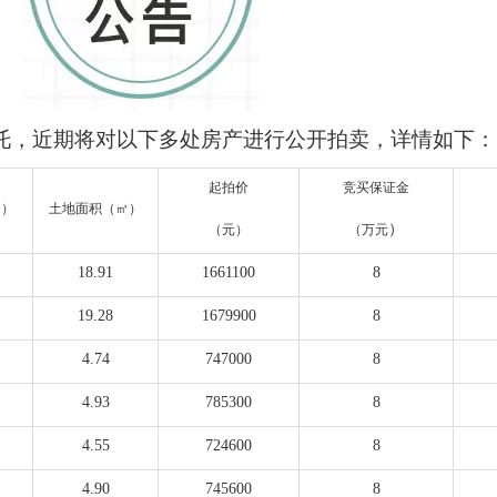
托，近期将对以下多处房产进行公开拍卖，详情如下：
起拍价
竞买保证金
㎡）
土地面积（㎡）
）
（元）
（万元
18.91
1661100
8
19.28
1679900
8
4.74
747000
8
4.93
785300
8
4.55
724600
8
4.90
745600
8